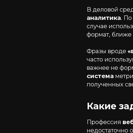
В деловой сред
аналитика
. П
случае исполь
формат, ближе
Фразы вроде
«
часто использу
важнее не форм
система
метри
полученных св
Какие за
Профессия
ве
недостаточно 