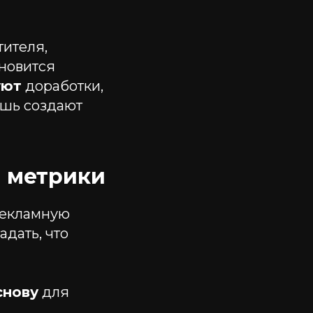
тителя,
ановится
уют
доработки,
ишь создают
 метрики
рекламную
дать, что
снову
для