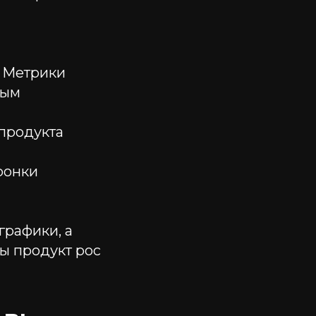
с Метрики
ным
 продукта
ронки
графики, а
ы продукт рос