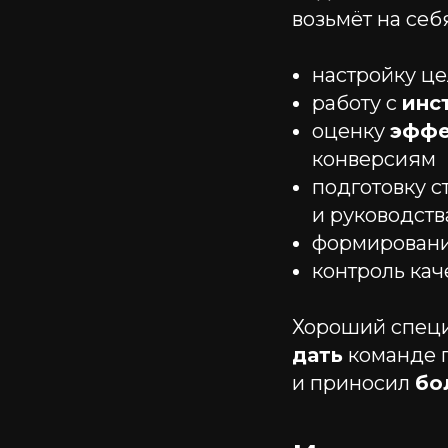
возьмёт на себ
настройку це
работу с
инс
оценку
эффе
конверсиям
подготовку 
и руководств
формировани
контроль кач
Хороший специа
дать
команде п
и приносил
бо