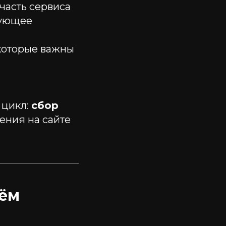
часть сервиса
вующее
которые важны
 цикл:
сбор
ния на сайте
чём