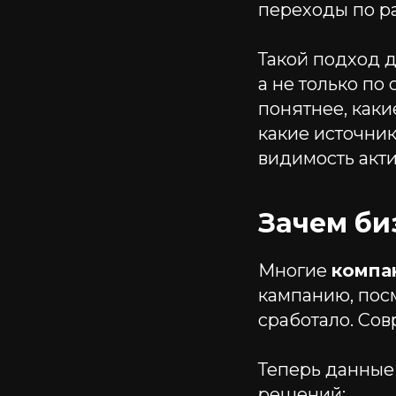
переходы по р
Такой подход д
а не только п
понятнее, каки
какие источник
видимость акти
Зачем би
Многие
компа
кампанию, посм
сработало. Со
Теперь данные
решений: