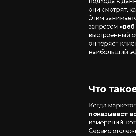
подхода к дан
они смотрят, к
Этим занимает
запросом
«веб
выстроенный сб
он теряет клие
наибольший эф
Что тако
Когда маркетол
показывает в
измерений, ко
Сервис отслежи