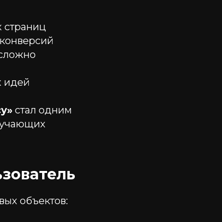
х страниц
 конверсий
 сложно
х идей
су»
стал одним
бучающих
ьзователь
вых объектов: