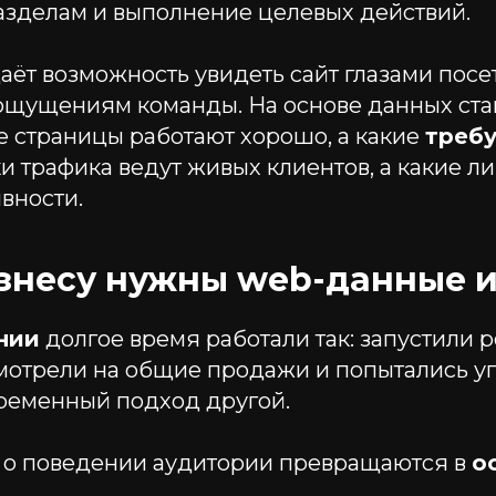
азделам и выполнение целевых действий.
аёт возможность увидеть сайт глазами посе
о ощущениям команды. На основе данных ст
е страницы работают хорошо, а какие
треб
и трафика ведут живых клиентов, а какие л
вности.
знесу нужны web-данные и
нии
долгое время работали так: запустили 
отрели на общие продажи и попытались уга
временный подход другой.
 о поведении аудитории превращаются в
о