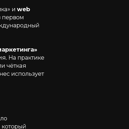
ика» и
web
в первом
международный
-маркетинга»
ия. На практике
ли чёткая
знес использует
ало
, который