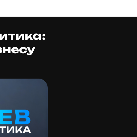
итика:
знесу