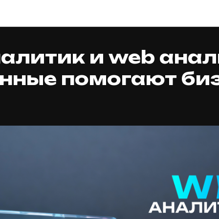
BLOG/RU
алитик и web анал
анные помогают би