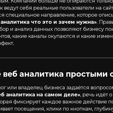
ным. Компании больше не опираются только
ак ведут себя реальные пользователи на сайт
ся специальное направление, которое опис
 аналитика что это и зачем нужна»
. Пра
ор и анализ данных позволяют бизнесу пон
нтов, какие каналы окупаются и какие изме
фект.
е веб аналитика простыми 
ог или владелец бизнеса задаётся вопросо
еб аналитика на самом деле»
, речь идёт 
торая фиксирует каждое важное действие по
вает посещения, клики по кнопкам, глубин