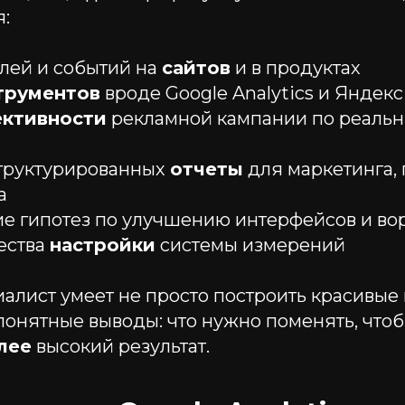
я:
лей и событий на
сайтов
и в продуктах
трументов
вроде Google Analytics и Яндек
ктивности
рекламной кампании по реаль
структурированных
отчеты
для маркетинга,
а
е гипотез по улучшению интерфейсов и во
ества
настройки
системы измерений
лист умеет не просто построить красивые 
онятные выводы: что нужно поменять, чтоб
лее
высокий результат.