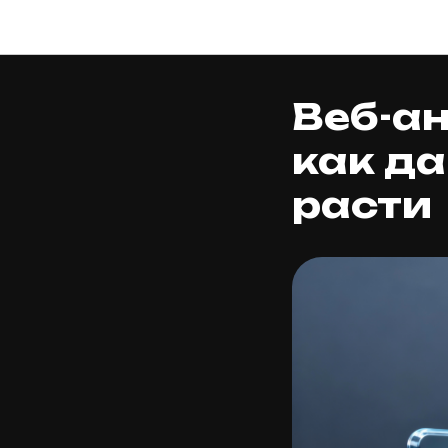
Веб-ан
как д
расти