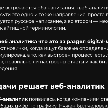
е встречаются оба написания: «веб-аналит
о сути это одно и то же направление, просто 
зуется русское написание, а во втором — 
 к айтишной терминологии.
веб аналитика что это за раздел digital
ют новички, когда ищут базовые определен
улировка, а то, как выстроен процесс: есть 
к, правильно ли настроены отчеты и как би
едения.
дачи решает веб-аналитик
б-аналитик
появилась, когда компаниям ст
общих цифр по трафику. Нужен был человек