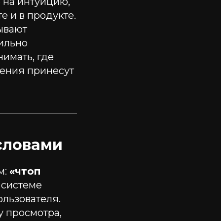
 на интуицию,
е и в продукте.
ывают
вильно
имать, где
нения принесут
словами
м:
«чтоп
о системе
льзователя.
у просмотра,