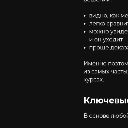
видно, как м
легко сравни
можно увидет
и он уходит
проще доказа
Именно поэтом
из самых част
курсах.
Ключевые
В основе любо